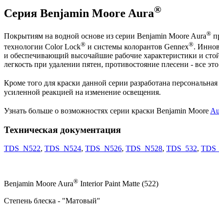
®
Серия Benjamin Moore Aura
®
Покрытиям на водной основе из серии Benjamin Moore Aura
пр
®
®
технологии Color Lock
и системы колорантов Gennex
. Инно
и обеспечивающий высочайшие рабочие характеристики и стойк
легкость при удалении пятен, противостояние плесени - все это
Кроме того для краски данной серии разработана персональная
усиленной реакцией на изменение освещения.
Узнать больше о возможностях серии краски Benjamin Moore
Au
Техническая документация
TDS_N522
,
TDS_N524
,
TDS_N526
,
TDS_N528
,
TDS_532
,
TDS_
®
Benjamin Moore Aura
Interior Paint Matte (522)
Степень блеска - "Матовый"