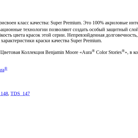
исвоен класс качества: Super Premium. Это 100% акриловые ин
вационные технологии позволяют создать особый защитный сло
ость цвета красок этой серии. Непревзойденная долговечность
 характеристики краски качества Super Premium.
®
®
 Цветовая Коллекция Benjamin Moore «Aura
Color Stories
»
, в 
®
ra
148
,
TDS_147