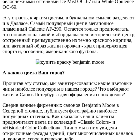
белоснежными оттенками Ice Mist OC-67 или White Opulence
OC-69.
Эту страсть, к ярким цветам, в буквальном смысле разделяют
и в Далласе. Самый популярный цвет в мегаполисе
пламенный Caliente AF-290. Остается только предполагать,
что повлияло на такой выбор далласцев: исторический центр,
отстроенный преимущественно из темно-красного кирпича,
или активный образ жизни горожан - ярых приверженцев
спорта и, особенно, американского футбола.
А какого цвета Ваш город?
Прочитав эту статью, мы заинтересовались: какие цветовые
чипы наиболее популярны в нашем городе? Что выбирают
жители Санкт-Петербурга для оформления своих домов?
Сверив данные фирменных салонов Benjamin Moore в
Северной столице, публикуем фотографию наиболее
популярных оттенков. Как оказалось наши клиенты
предпочитают цвета из коллекций «Classic Colors» и
«Historical Color Collection». Лично мы в них увидели
открыточные фасады зданий, цвет многочисленных каналов
и, конечно, серое питерское небо.