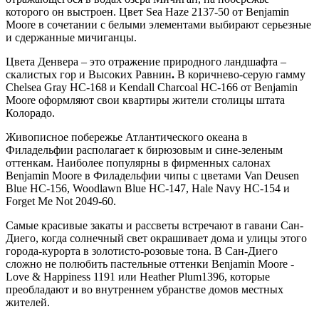
которого он выстроен. Цвет Sea Haze 2137-50 от Benjamin
Moore в сочетании с белыми элементами выбирают серьезные
и сдержанные мичиганцы.
Цвета Денвера – это отражение природного ландшафта –
скалистых гор и Высоких Равнин
.
В коричнево-серую гамму
Chelsea Gray HC-168 и Kendall Charcoal HC-166 от Benjamin
Moore оформляют свои квартиры жители столицы штата
Колорадо.
Живописное побережье Атлантического океана в
Филадельфии располагает к бирюзовым и сине-зеленым
оттенкам. Наиболее популярны в фирменных салонах
Benjamin Moore в Филадельфии чипы с цветами Van Deusen
Blue HC-156, Woodlawn Blue HC-147, Hale Navy HC-154 и
Forget Me Not 2049-60.
Самые красивые закаты и рассветы встречают в гавани Сан-
Диего, когда солнечный свет окрашивает дома и улицы этого
города-курорта в золотисто-розовые тона. В Сан-Диего
сложно не полюбить пастельные оттенки Benjamin Moore -
Love & Happiness 1191 или Heather Plum1396, которые
преобладают и во внутреннем убранстве домов местных
жителей.