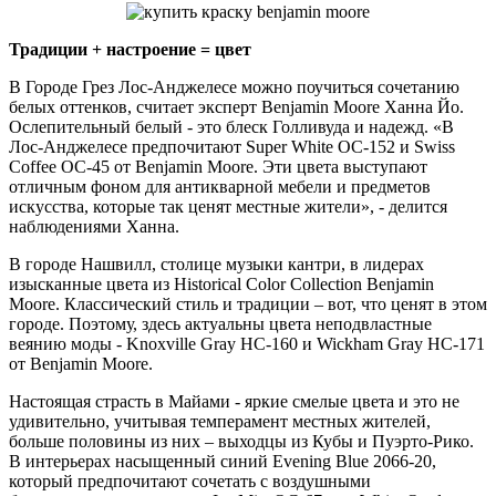
Традиции + настроение = цвет
В Городе Грез Лос-Анджелесе можно поучиться сочетанию
белых оттенков, считает эксперт Benjamin Moore Ханна Йо.
Ослепительный белый - это блеск Голливуда и надежд. «В
Лос-Анджелесе предпочитают Super White OC-152 и Swiss
Coffee OC-45 от Benjamin Moore. Эти цвета выступают
отличным фоном для антикварной мебели и предметов
искусства, которые так ценят местные жители», - делится
наблюдениями Ханна.
В городе Нашвилл, столице музыки кантри, в лидерах
изысканные цвета из Historical Color Collection Benjamin
Moore. Классический стиль и традиции – вот, что ценят в этом
городе. Поэтому, здесь актуальны цвета неподвластные
веянию моды - Knoxville Gray HC-160 и Wickham Gray HC-171
от Benjamin Moore.
Настоящая страсть в Майами - яркие смелые цвета и это не
удивительно, учитывая темперамент местных жителей,
больше половины из них – выходцы из Кубы и Пуэрто-Рико.
В интерьерах насыщенный синий Evening Blue 2066-20,
который предпочитают сочетать с воздушными