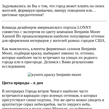
Задумывались ли Вы о том, что город может влиять на своих
жителей, формируя привычки, манеру поведения или…
цветовые предпочтения?
Команда дизайнеров американского портала LONNY
совместно с экспертом по цвету компании Benjamin Moore
Ханной Йо проанализировала наиболее популярные оттенки
для оформления интерьеров у жителей разных городов США.
Как выяснилось, клиенты фирменных салонов Benjamin
Moore, подбирая краску, выбирают именно те, оттенки,
которые наиболее часто встречают на улицах их родного
города или в пригороде. Делимся с Вами результатами
исследования.
Цвета природы – в дом
В интерьерах Города ветров Чикаго наиболее часто
встречаются вариации серо-зеленых оттенков, в которых
присутствуют синие подтона. Эти же цвета можно увидеть в
архитектуре серых небоскребов, часто хмурого неба,
отражающегося в водах озера Мичиган, на побережье