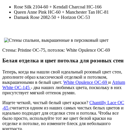
Rose Silk 2104-60 + Kendall Charcoal HC-166
Queen Anne Pink HC-60 + Manchester Tan HC-81
Damask Rose 2082-50 + Horizon OC-53
Стены: Pristine OC-75, потолок: White Opulence OC-69
Белая отделка и цвет потолка для розовых стен
Теперь, когда вы нашли свой идеальный розовый цвет стен,
дополните образ классической отделкой и потолком,
выкрашенными в белый цвет.
White Opulence OC-69
и
Atrium
White OC-145
- два наших любимых цвета, поскольку в них
присутствует мягкий оттенок румян.
Ищете четкий, чистый белый цвет краски?
Chantilly Lace OC
-65
считается одним из наших самых чистых белых цветов и
идеально подходит для отделки стен и потолка. Чтобы все
было просто, используйте тот же цвет белой краски на
отделке и потолке, но измените блеск для небольшого
контраста.