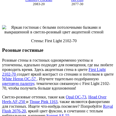
Cranberry Cocktail
Hot Lips
2083-20
2077-30
Стены: First Light 2102-70
Розовые гостиные
Розовые стены в гостиных одновременно уютны и
утонченны, идеально подходят для помещения, где вы любите
проводить время. Здесь акцентная стена в цвете
First Light
2102-70
создает яркий контраст со стенами и потолком в цвете
White Heron OC-57
. Изучите тщательно подобранную
цветовую палитру
, тематически связанную с First Light 2102-
70, чтобы получить больше вдохновения!
Светло-розовые оттенки, такие как
Opal OC-73
,
Head Over
Heels AF-250
и
Tissue Pink 1163
, также являются фаворитами
для гостиных. Ищете что-нибудь посмелее? Попробуйте
Royal
Flush 2076-20
, яркий цвет фуксии, в сочетании с теплым
нейтральным, например
Sonnet AF-55
.