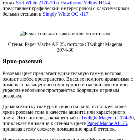
тонах
Soft White 2170-70
и
Hawthorne Yellow HC-4
,
представляет графический интерес рядом с классическими
белыми стенами в
Simply White OC -117
,
Стены: Paper Mache AF-25, потолок: Twilight Magenta
2074-30
Ярко-розовый
Розовый цвет предлагает удивительную гамму, которая
оживит любое пространство. Внесите немного драматизма с
помощью насыщенного пурпурного и смелой фуксии или
украсьте небольшое пространство бодрящим игривым
розовым.
Добавьте нотку гламура в свою спальню, используя более
яркие розовые тона в качестве акцента или характерного
цвета. Этот потолок, окрашенный в
Twilight Magenta 2074-30
,
привлекает внимание к стенам в цвете
Paper Mache AF-25
,
придавая этому свежему помещению яркий оттенок.
Ищете привлекательный розовый цвет? Мы предлагаем