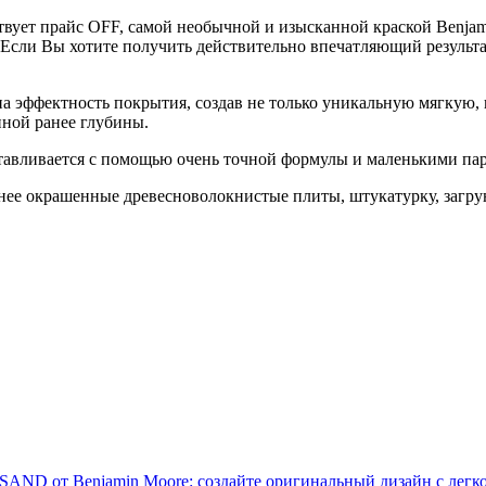
твует прайс OFF, самой необычной и изысканной краской Benja
сли Вы хотите получить действительно впечатляющий результат
на эффектность покрытия, создав не только уникальную мягкую,
нной ранее глубины.
отавливается с помощью очень точной формулы и маленькими п
ее окрашенные древесноволокнистые плиты, штукатурку, загрун
D от Benjamin Moore: создайте оригинальный дизайн с легк