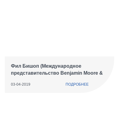
Фил Бишоп (Международное
представительство Benjamin Moore &
Co): «Я был поражен размахом
03-04-2019
ПОДРОБНЕЕ
MosBuild»